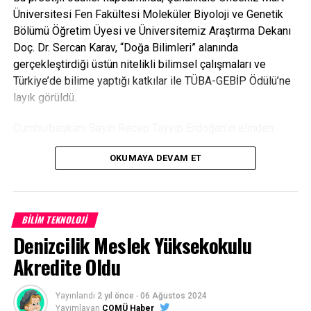
Üniversitesi Fen Fakültesi Moleküler Biyoloji ve Genetik
Bölümü Öğretim Üyesi ve Üniversitemiz Araştırma Dekanı
Doç. Dr. Sercan Karav, “Doğa Bilimleri” alanında
gerçekleştirdiği üstün nitelikli bilimsel çalışmaları ve
Türkiye’de bilime yaptığı katkılar ile TÜBA-GEBİP Ödülü’ne
layık görüldü.
Cumhurbaşkanı Sayın Recep Tayyip Erdoğan’ın elinden
ödülünü alan Doç. Dr. Sercan Karav, sadece ÇOMÜ ailesi
OKUMAYA DEVAM ET
için değil, aynı zamanda ülkemizin bilim dünyası için de
önemli bir başarıya imza atmıştır. Bilimsel çalışmalarındaki
yenilikçi yaklaşımları ve azmi, özellikle genç araştırmacılar
için ilham kaynağı olmuştur.
BILIM TEKNOLOJI
Denizcilik Meslek Yüksekokulu
Çanakkale Onsekiz Mart Üniversitesi Rektörü Prof. Dr. R.
Cüneyt Erenoğlu, Araştırma Dekanlığı ekibi ile birlikte
Akredite Oldu
törende yer alarak bu anlamlı başarıyı yerinde kutladı.
Törende bir konuşma yapan Rektörümüz, “Üniversitemizin
Yayınlandı
2 yıl önce
-
06 Ağustos 2024
ulusal ve uluslararası alandaki başarısını bu tür ödüllerle
Yayımlayan
ÇOMÜ Haber