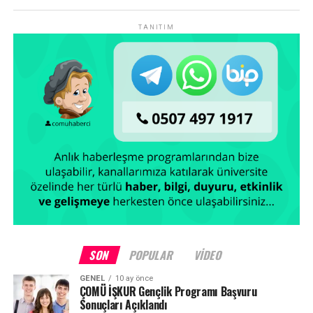
Yardımcımız Prof. Dr. Dinçay Köksal ve tüm üniversite
yönetim kadrolarımıza teşekkür ederim. Kurumsal
TANITIM
aidiyetimizi güçlendirerek üniversitemizi daha yüksek bir
çıtaya çıkartacağız. Eğitim ve öğretim kalitemiz buna bağlı
olarak artacak. Hedefimiz Denizcilik MYO’yu ülkemizin
alanında en iyi okullarından biri haline getirmek” dedi.
Facebook
Mastodon
Email
Share
SON
POPULAR
VIDEO
GENEL
10 ay önce
ÇOMÜ İŞKUR Gençlik Programı Başvuru
Sonuçları Açıklandı