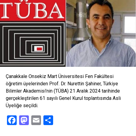
imkânlara kavuşması için elimizden gelen gayreti
göstereceğiz. Teknoloji Elçilerimizin önemi tartışılamaz.
Geleceğimizi bugün bu salonda bulunan gençlerimiz inşa
edecek. Katıldığınız yarışmalarla, oyun kodlayarak, oyun
tasarlayarak, kod geliştirerek, havacılıkta, teknolojik
buluşlarla bizleri temsil eden siz gençler için yapılması
gereken ne varsa yapmalıyız. Bugün ÇOMÜ’de yazdığınız
bir kod, yarın bu ülkenin savunma sanayisinde kullanılacak
bir buluş haline gelebilir.” diyerek öğrencilerin yanında
olduğunu belirtti.
Çanakkale Onsekiz Mart Üniversitesi Fen Fakültesi
öğretim üyelerinden Prof. Dr. Nurettin Şahiner, Türkiye
Bilimler Akademisi’nin (TÜBA) 21 Aralık 2024 tarihinde
gerçekleştirilen 61 sayılı Genel Kurul toplantısında Asli
Üyeliğe seçildi.
Facebook
Mastodon
Email
Share