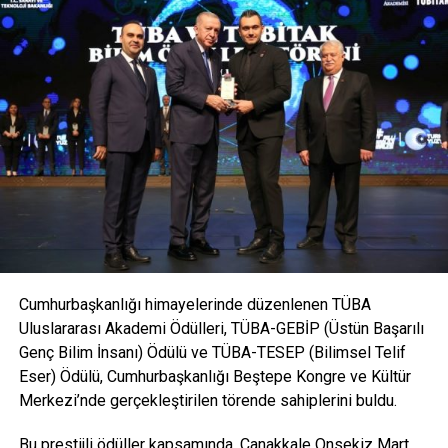
Kaynak: comu.edu.tr
Facebook
Mastodon
Email
Share
İLIŞKILI BAŞLIKLAR:
BIR SONRAKI
“Dünyanın En Etkili Bilim İnsanları” Listesinde ÇOMÜ’den
9 Akademisyen Yer Aldı
KAÇIRMAYIN
Ulusal Sualtı Bilimsel Araştırma ve Değerlendirme
Sempozyumu Gerçekleştirildi
Cumhurbaşkanlığı himayelerinde düzenlenen TÜBA
Uluslararası Akademi Ödülleri, TÜBA-GEBİP (Üstün Başarılı
Genç Bilim İnsanı) Ödülü ve TÜBA-TESEP (Bilimsel Telif
Eser) Ödülü, Cumhurbaşkanlığı Beştepe Kongre ve Kültür
Merkezi’nde gerçekleştirilen törende sahiplerini buldu.
Bu prestijli ödüller kapsamında, Çanakkale Onsekiz Mart