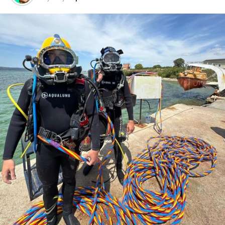
taçlandırmak bizler için gurur kaynağıdır. Bu başarı, genç
araştırmacılarımızın bilime ve teknolojiye olan ilgisini
artırarak yeni projeler için cesaretlendirecektir” dedi.
Facebook
Mastodon
Email
Share