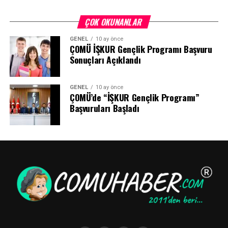
ÇOK OKUNANLAR
GENEL
10 ay önce
ÇOMÜ İŞKUR Gençlik Programı Başvuru
Sonuçları Açıklandı
GENEL
10 ay önce
ÇOMÜ’de “İŞKUR Gençlik Programı”
Başvuruları Başladı