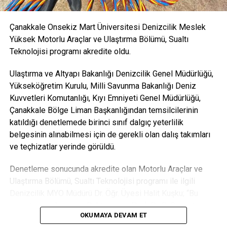
Çanakkale Onsekiz Mart Üniversitesi Denizcilik Meslek
Yüksek Motorlu Araçlar ve Ulaştırma Bölümü, Sualtı
Teknolojisi programı akredite oldu.
Ulaştırma ve Altyapı Bakanlığı Denizcilik Genel Müdürlüğü,
Yükseköğretim Kurulu, Milli Savunma Bakanlığı Deniz
Kuvvetleri Komutanlığı, Kıyı Emniyeti Genel Müdürlüğü,
Çanakkale Bölge Liman Başkanlığından temsilcilerinin
katıldığı denetlemede birinci sınıf dalgıç yeterlilik
belgesinin alınabilmesi için de gerekli olan dalış takımları
ve teçhizatlar yerinde görüldü.
Denetleme sonucunda akredite olan Motorlu Araçlar ve
Ulaştırma Bölümü, Sualtı Teknolojisi programı ile ilgili
Denizcilik MYO Müdürü Dr. Öğr. Üyesi Halit Kuşku; “Bu
süreçte emeği geçen Rektörümüz Prof. Dr. R. Cüneyt
OKUMAYA DEVAM ET
Erenoğlu, kurumsal akreditasyondan sorumlu Rektör