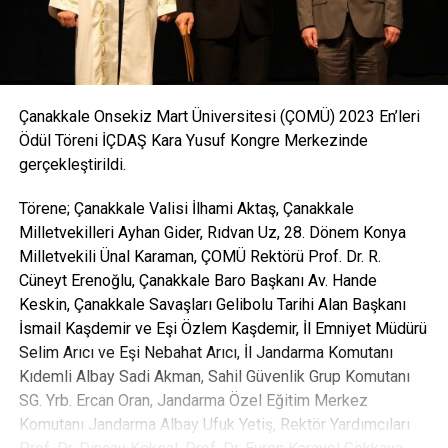
Çanakkale Onsekiz Mart Üniversitesi (ÇOMÜ) 2023 En’leri
Ödül Töreni İÇDAŞ Kara Yusuf Kongre Merkezinde
gerçekleştirildi.
Törene; Çanakkale Valisi İlhami Aktaş, Çanakkale
Milletvekilleri Ayhan Gider, Rıdvan Uz, 28. Dönem Konya
Milletvekili Ünal Karaman, ÇOMÜ Rektörü Prof. Dr. R.
Cüneyt Erenoğlu, Çanakkale Baro Başkanı Av. Hande
Keskin, Çanakkale Savaşları Gelibolu Tarihi Alan Başkanı
İsmail Kaşdemir ve Eşi Özlem Kaşdemir, İl Emniyet Müdürü
Selim Arıcı ve Eşi Nebahat Arıcı, İl Jandarma Komutanı
Kıdemli Albay Sadi Akman, Sahil Güvenlik Grup Komutanı
SG. Yrb. Ercan Oran, Jandarma Özel Eğitim Merkez
Komutanı Jandarma Albay Ufuk Yetiş, Rektör Yardımcıları