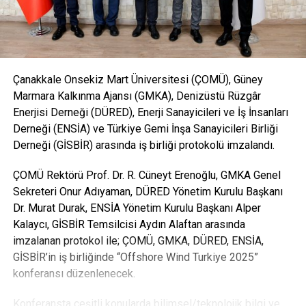
Çanakkale Onsekiz Mart Üniversitesi (ÇOMÜ), Güney
Marmara Kalkınma Ajansı (GMKA), Denizüstü Rüzgâr
Enerjisi Derneği (DÜRED), Enerji Sanayicileri ve İş İnsanları
Derneği (ENSİA) ve Türkiye Gemi İnşa Sanayicileri Birliği
Derneği (GİSBİR) arasında iş birliği protokolü imzalandı.
ÇOMÜ Rektörü Prof. Dr. R. Cüneyt Erenoğlu, GMKA Genel
Sekreteri Onur Adıyaman, DÜRED Yönetim Kurulu Başkanı
Dr. Murat Durak, ENSİA Yönetim Kurulu Başkanı Alper
Kalaycı, GİSBİR Temsilcisi Aydın Alaftan arasında
imzalanan protokol ile; ÇOMÜ, GMKA, DÜRED, ENSİA,
GİSBİR’in iş birliğinde “Offshore Wind Turkiye 2025”
konferansı düzenlenecek.
Konferansta çeşitli konularda bilimsel/teknolojik bilgi ve