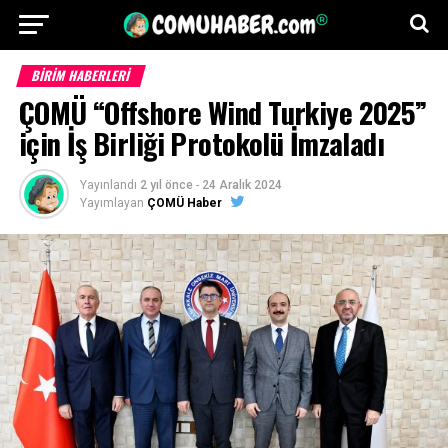
BİRİM HABERLERİ
ÇOMÜ “Offshore Wind Turkiye 2025”
için İş Birliği Protokolü İmzaladı
Yayınlandı
2 yıl önce
-
24 Aralık 2024
Yayımlayan
ÇOMÜ Haber