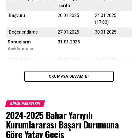
Tarihi
Başvuru
20.01.2025
24.01.2025
(17:00)
Değerlendirme
27.01.2025
30.01.2025
Sonuçların
31.01.2025
Açıklanması
Kesin Kayıt
03.02.2025
05.02.2025
(17:00)
Yedek Kayıt
06.02.2025
07.02.2025
OKUMAYA DEVAM ET
(17:00)
BİRİM HABERLERİ
Çanakkale Onsekiz Mart Üniversitesi son 10 yıla ait
2024-2025 Bahar Yarıyılı
program taban puanları için
TIKLAYINIZ
Kurumlararası Başarı Durumuna
Göre Yatay Geçiş