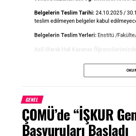
Belgelerin Teslim Tarihi:
24.10.2025 / 30.1
teslim edilmeyen belgeler kabul edilmeyece
Belgelerin Teslim Yerleri:
Enstitü /Fakült
Asil Olarak Hak Kazanan Öğrencilerimizde
1- Kimlik Fotokopisi
OKU
2– Adli Sicil Belgesi (E-Devlet)
3- Kendisi ve aynı hanede yaşayan bireyl
GENEL
evrağı (E-Devlet)
ÇOMÜ’de “İŞKUR Gen
4- Yurtta kalanlar için “Yurtta Barınma Belges
Başvuruları Başladı
Belge” (Yurt ve benzeri toplu yaşam alanların