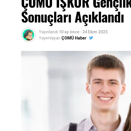
ÇOMÜ İŞKUR Gençlik
Sonuçları Açıklandı
Yayınlandı
10 ay önce
-
24 Ekim 2025
Yayımlayan
ÇOMÜ Haber