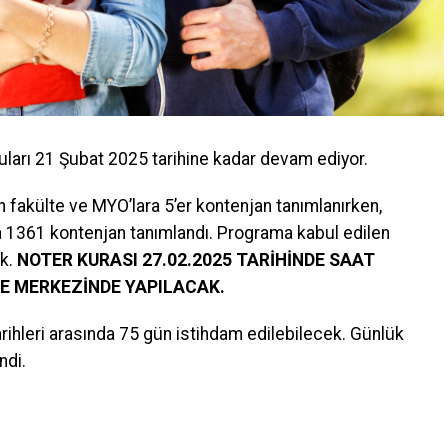
uları
21 Şubat 2025
tarihine kadar devam ediyor.
 fakülte ve MYO’lara
5’er kontenjan
tanımlanırken,
a
1361 kontenjan
tanımlandı.
Programa kabul edilen
ek.
NOTER KURASI 27.02.2025 TARİHİNDE SAAT
RE MERKEZİNDE YAPILACAK.
ihleri arasında 75 gün istihdam edilebilecek. Günlük
endi.