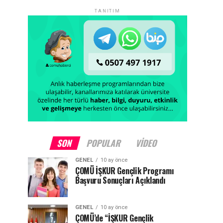
TANITIM
SON
POPULAR
VIDEO
GENEL
10 ay önce
ÇOMÜ İŞKUR Gençlik Programı
Başvuru Sonuçları Açıklandı
GENEL
10 ay önce
ÇOMÜ’de “İŞKUR Gençlik