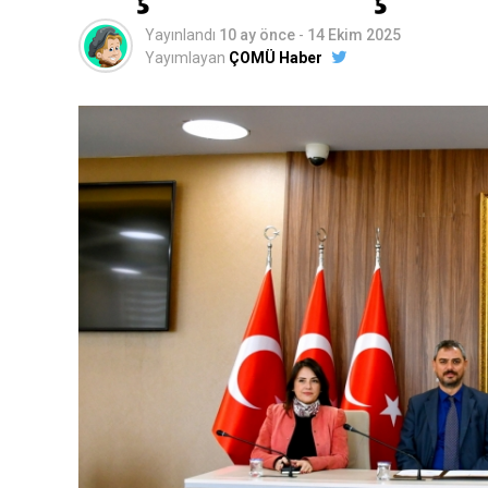
5- Aynı Hanede İkamet Eden Kişi Belgesi (E-
haricinde yaşayanlar için istenmektedir.)
Yayınlandı
10 ay önce
-
14 Ekim 2025
Yayımlayan
ÇOMÜ Haber
6- İkametinin bulunduğu hane halkına ait (
çalıştıkları yerden barkodlu veya kaşe imz
benzeri toplu yaşam alanları haricinde yaşay
7- Ticari ve zirai geliri olanların vergi levhal
8- Öğrencinin kendisine ait Ziraat Bankası 
başka şubelerinde hesapları olan öğrencile
zorundadırlar)
9- Sağlık Bilgisi Taahhütnamesi
10- Hane Geliri Taahhütnamesi (Yurtta kalan
***E-Devletten alınacak belgeler barkotlu 