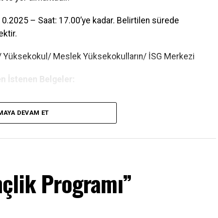
0.2025 – Saat: 17.00’ye kadar. Belirtilen sürede
ktir.
e/ Yüksekokul/ Meslek Yüksekokulların/ İSG Merkezi
n İstenen Belgeler:
MAYA DEVAM ET
erin SGK Hizmet Dökümü ve SGK Kayıt Sorgulama
çlik Programı”
i” (E-Devlet) / Diğer toplu alanlar için “Kanıtlayıcı
da olanlar için hane gelir şartı aranmaz.)