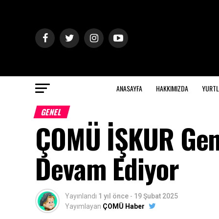
ANASAYFA
HAKKIMIZDA
YURTL
GENEL
ÇOMÜ İŞKUR Genç
Devam Ediyor
Yayınlandı
1 yıl önce
-
19 Şubat 2025
Yayımlayan
ÇOMÜ Haber