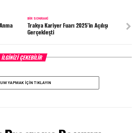
BIR SONRAKI
ü Anma
Trakya Kariyer Fuarı 2025’in Açılışı
Gerçekleşti
İLGINIZI ÇEKEBILIR
UM YAPMAK İÇIN TIKLAYIN