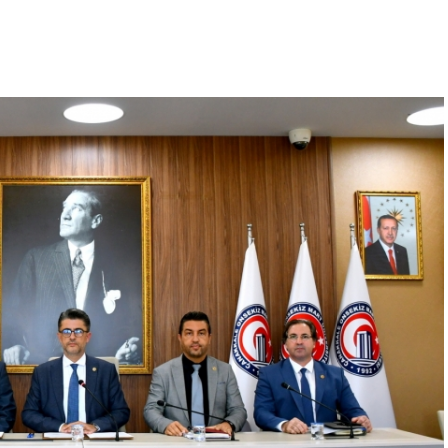
Devlet) (Yurt ve benzeri toplu yaşam alanları
18 yaşını doldurmuş Aynı hanede ikamet edenlerin)
alı Maaş Bordroları ve SGK Hizmet Dökümü (Yurt ve
anlar için istenmektedir.)
arı (E-Devlet)
18 Mart Şubesi İban No Belge (Ziraat Bankasının
r hesaplarını 18 Mart Şubesine taşımak
 öğrenciler hariç)
belge oluştur seçeneği ile alınacaktır.