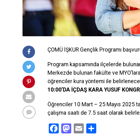
ÇOMÜ İŞKUR Gençlik Programı başvur
Program kapsamında ilçelerde bulunan
Merkezde bulunan fakülte ve MYO’lar
öğrenciler kura yöntemi ile belirlenec
10:00’DA İÇDAŞ KARA YUSUF KONG
Öğrenciler 10 Mart – 25 Mayıs 2025 tar
çalışma saati de 7.5 saat olarak belirl
Facebook
Mastodon
Email
Share