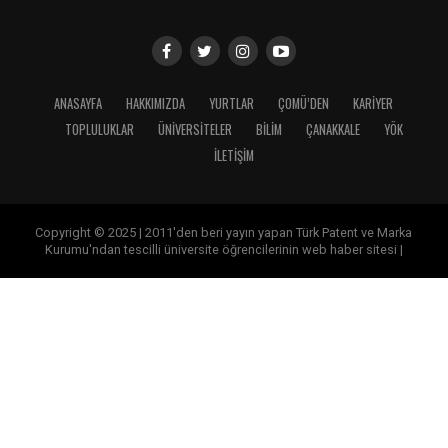
ANASAYFA
HAKKIMIZDA
YURTLAR
ÇOMÜ’DEN
KARİYER
TOPLULUKLAR
ÜNİVERSİTELER
BİLİM
ÇANAKKALE
YÖK
İLETİŞİM
Copyright © 2025 | 2011'den beri yayın yapan Türk Patent ve Marka
Kurumu'ndan tescilli üniversite öğrencilerinin web haber sitesi |