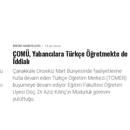
BİRİM HABERLERİ
15 yıl önce
ÇOMÜ, Yabancılara Türkçe Öğretmekte de
İddialı
lü
Çanakkale Onsekiz Mart Bünyesinde faaliyetlerine
hızla devam eden Türkçe Öğretim Merkezi (TÖMER)
ki
büyümeye devam ediyor. Eğitim Fakültesi Öğretim
Üyesi Doç. Dr Aziz Kılınç’ın Müdürlük görevini
yürüttüğü...