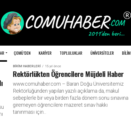
AR
ÇOMÜ’DEN
KARİYER
TOPLULUKLAR
ÜNİVERSİTELER
BİLİM
BİRİM HABERLERİ
15 yıl önce
Rektörlükten Öğrencilere Müjdeli Haber
dı
www.comuhaber.com – Baran Doğu Üniversitemiz
Rektörlüğünden yapılan yazılı açıklama da, makul
sebeplerle bir veya birden fazla dönem sonu sınavına
giremeyen öğrencilere mazeret sınav hakkı
su
tanınması için...
nı