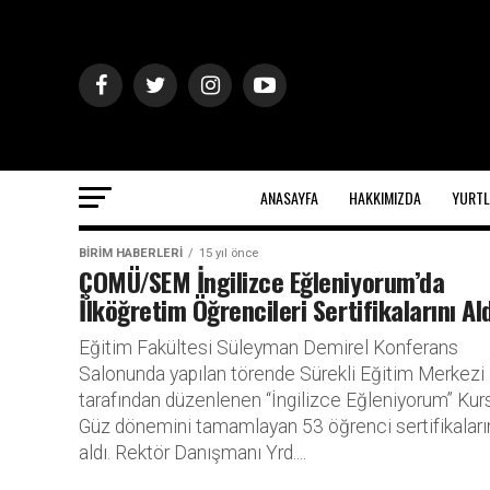
ANASAYFA
HAKKIMIZDA
YURTL
BİRİM HABERLERİ
15 yıl önce
ÇOMÜ/SEM İngilizce Eğleniyorum’da
İlköğretim Öğrencileri Sertifikalarını Al
Eğitim Fakültesi Süleyman Demirel Konferans
Salonunda yapılan törende Sürekli Eğitim Merkezi
tarafından düzenlenen “İngilizce Eğleniyorum” Kur
Güz dönemini tamamlayan 53 öğrenci sertifikaları
aldı. Rektör Danışmanı Yrd....