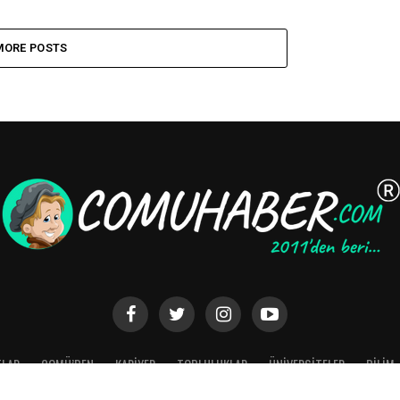
MORE POSTS
TLAR
ÇOMÜ’DEN
KARİYER
TOPLULUKLAR
ÜNİVERSİTELER
BİLİM