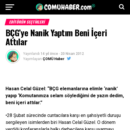
EDITÖRÜN SEÇTIKLERI
BÇG’ye Nanik Yaptım Beni İçeri
Attılar
Yayınlandı
14 yıl önce
-
20 Nisan 2012
Yayımlayan
ÇOMÜ Haber
Hasan Celal Güzel: “BÇG elemanlarına elimle ‘nanik’
yapıp ‘Komutanınıza selam söylediğimi de yazın dedim,
beni içeri attılar.”
•28 Şubat sürecinde cuntacılara karşı en şahsiyetli duruşu
sergileyen isimlerden biri Hasan Celal Güzel. O dönem
verdiği konferanslarla halkı darbecilere karşı uyarmayı