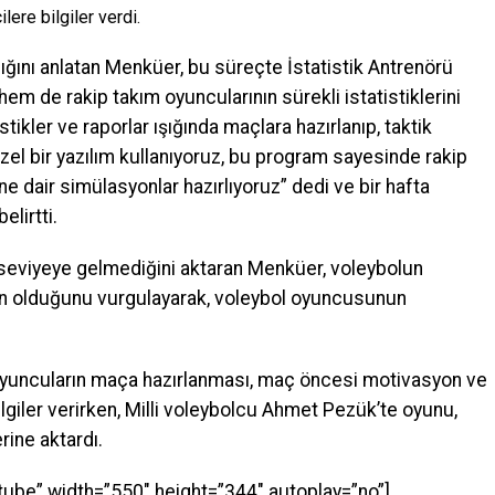
ere bilgiler verdi.
ığını anlatan Menküer, bu süreçte İstatistik Antrenörü
em de rakip takım oyuncularının sürekli istatistiklerini
tikler ve raporlar ışığında maçlara hazırlanıp, taktik
özel bir yazılım kullanıyoruz, bu program sayesinde rakip
 dair simülasyonlar hazırlıyoruz” dedi ve bir hafta
elirtti.
 seviyeye gelmediğini aktaran Menküer, voleybolun
n olduğunu vurgulayarak, voleybol oyuncusunun
oyuncuların maça hazırlanması, maç öncesi motivasyon ve
giler verirken, Milli voleybolcu Ahmet Pezük’te oyunu,
ine aktardı.
be” width=”550″ height=”344″ autoplay=”no”]