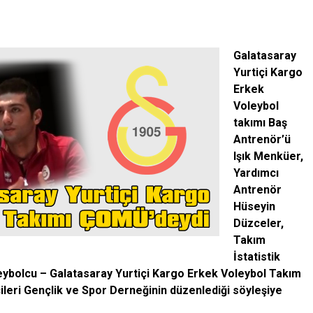
Galatasaray
Yurtiçi Kargo
Erkek
Voleybol
takımı Baş
Antrenör’ü
Işık Menküer,
Yardımcı
Antrenör
Hüseyin
Düzceler,
Takım
İstatistik
eybolcu – Galatasaray Yurtiçi Kargo Erkek Voleybol Takım
ri Gençlik ve Spor Derneğinin düzenlediği söyleşiye