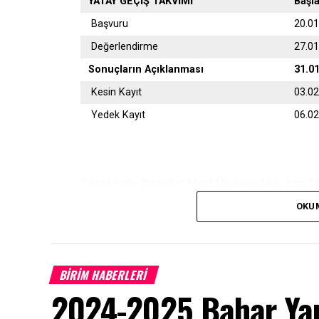
YATAY GEÇİŞ TAKVİMİ
Başl
Başvuru
20.0
Değerlendirme
27.0
Sonuçların Açıklanması
31.0
Kesin Kayıt
03.0
Yedek Kayıt
06.0
Çanakkale Onsekiz Mart Üniversitesi son 10 
OKU
Başvurular
https://ubys.comu.edu.tr/
adresi
olarak yapılacaktır.
BİRİM HABERLERİ
2024-2025 Bahar Yar