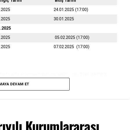
angıç Tarihi
Bitiş Tarihi
1.2025
24.01.2025 (17:00)
1.2025
30.01.2025
1.2025
2.2025
05.02.2025 (17:00)
2.2025
07.02.2025 (17:00)
yıla ait program taban puanları için
TIKLAYINIZ
MAYA DEVAM ET
nden belirtilen tarihler arasında online (internet)
ıyılı Kurumlararası