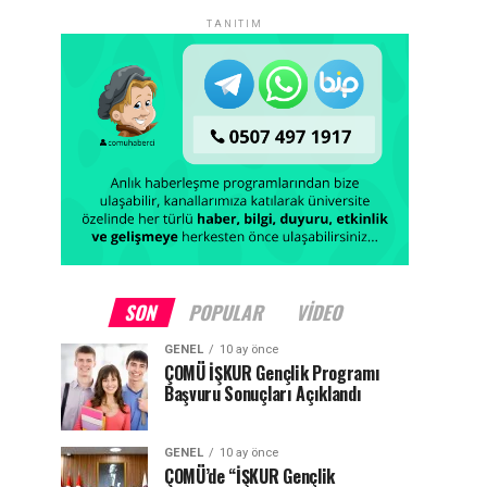
TANITIM
SON
POPULAR
VIDEO
GENEL
10 ay önce
ÇOMÜ İŞKUR Gençlik Programı
Başvuru Sonuçları Açıklandı
GENEL
10 ay önce
ÇOMÜ’de “İŞKUR Gençlik