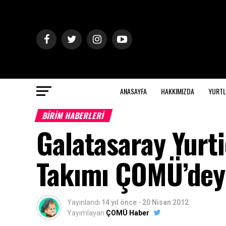
ANASAYFA
HAKKIMIZDA
YURTL
BİRİM HABERLERİ
Galatasaray Yurti
Takımı ÇOMÜ’dey
Yayınlandı
14 yıl önce
-
20 Nisan 2012
Yayımlayan
ÇOMÜ Haber