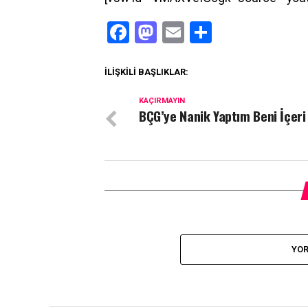
Facebook
Mastodon
Email
Share
İLIŞKILI BAŞLIKLAR:
KAÇIRMAYIN
BÇG’ye Nanik Yaptım Beni İçeri 
YOR