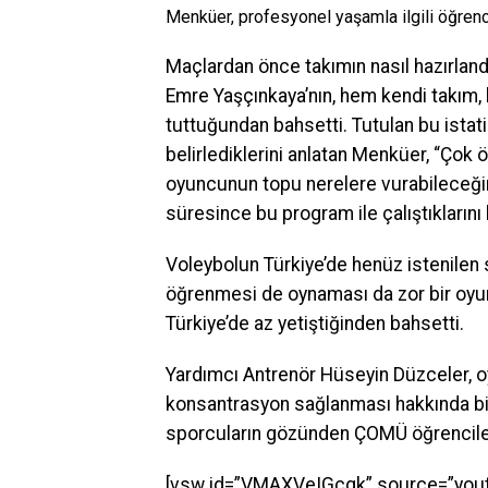
Menküer, profesyonel yaşamla ilgili öğrencil
Maçlardan önce takımın nasıl hazırland
Emre Yaşçınkaya’nın, hem kendi takım, h
tuttuğundan bahsetti. Tutulan bu istatis
belirlediklerini anlatan Menküer, “Çok 
oyuncunun topu nerelere vurabileceğine
süresince bu program ile çalıştıklarını b
Voleybolun Türkiye’de henüz istenilen
öğrenmesi de oynaması da zor bir oyu
Türkiye’de az yetiştiğinden bahsetti.
Yardımcı Antrenör Hüseyin Düzceler, 
konsantrasyon sağlanması hakkında bil
sporcuların gözünden ÇOMÜ öğrenciler
[vsw id=”VMAXVeIGcgk” source=”youtu