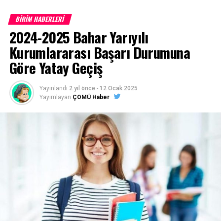
BİRİM HABERLERİ
Çanakkale Onsekiz Mart Üniversitesi son 10 yıla ait
2024-2025 Bahar Yarıyılı
program taban puanları için
TIKLAYINIZ
Kurumlararası Başarı Durumuna
Göre Yatay Geçiş
Başvurular
https://ubys.comu.edu.tr/
adresinden belirtilen
Yayınlandı
2 yıl önce
-
12 Ocak 2025
tarihler arasında online (internet) olarak yapılacaktır.
Yayımlayan
ÇOMÜ Haber
(Posta ile başvuru alınmayacaktır)
1- Merkezi Yerleştirme Puanı İle Yatay Geçiş Online
(İnternet) Başvurusunda Bulunan Öğrencilerden
İstenen Belgeler