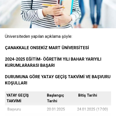
Onaylı Not belgesi (transkript); başvuruda bulunan
öğrencinin ayrılacağı kurumda okuduğu bütün
dersleri ve bu derslerden aldığı notları gösteren
belge.( E-Devlet, Elektronik imza ya da Islak İmzalı)
Üniversiteden yapılan açıklama şöyle:
Öğrencinin yerleştiği yıldaki LYS ve ÖSYS Sonuç
ÇANAKKALE ONSEKİZ MART ÜNİVERSİTESİ
Belgesi (İnternet çıktısı)
2024-2025 EĞİTİM- ÖĞRETİM YILI BAHAR YARIYILI
KURUMLARARASI BAŞARI
ÖSYM Yerleştirme Belgesi. (İnternet çıktısı)
DURUMUNA GÖRE YATAY GEÇİŞ TAKVİMİ VE BAŞVURU
KOŞULLARI
YATAY GEÇİŞ
Başlangıç
Bitiş Tarihi
DGS ile yerleşen öğrencilerin DGS Sonuç belgesi
TAKVİMİ
Tarihi
ve DGS Yerleştirme belgesi.(internet çıktısı
Başvuru
20.01.2025
24.01.2025 (17:00)