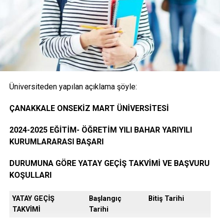
İstenen Belgeler
KAÇIRMAYIN
Biga Değerleri Topluluğu’ndan “Dikey Geçiş Sınavı”
Onaylı Not belgesi (transkript); başvuruda bulunan
Konulu Seminer
öğrencinin ayrılacağı kurumda okuduğu bütün
dersleri ve bu derslerden aldığı notları gösteren
belge.( E-Devlet, Elektronik imza ya da Islak İmzalı)
Üniversiteden yapılan açıklama şöyle:
Öğrencinin yerleştiği yıldaki LYS ve ÖSYS Sonuç
ÇANAKKALE ONSEKİZ MART ÜNİVERSİTESİ
Belgesi (İnternet çıktısı)
2024-2025 EĞİTİM- ÖĞRETİM YILI BAHAR YARIYILI
KURUMLARARASI BAŞARI
ÖSYM Yerleştirme Belgesi. (İnternet çıktısı)
DURUMUNA GÖRE YATAY GEÇİŞ TAKVİMİ VE BAŞVURU
KOŞULLARI
YATAY GEÇİŞ
Başlangıç
Bitiş Tarihi
DGS ile yerleşen öğrencilerin DGS Sonuç belgesi
TAKVİMİ
Tarihi
ve DGS Yerleştirme belgesi.(internet çıktısı