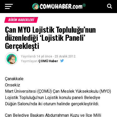
BİRİM HABERLERİ
Çan MYO Lojistik Topluluğu’nun
düzenlediği ‘Lojistik Paneli’
Gerçekleşti
Yayınlandı
14 yıl önce
-
25 Aralık 2012
Yayımlayan
ÇOMÜ Haber
Çanakkale
Onsekiz
Mart Üniversitesi (ÇOMÜ) Çan Meslek Yüksekokulu (MYO)
Lojistik Topluluğu’nun Lojistik konulu paneli Belediye
Düğün Salonu’nda iki oturum halinde gerçekleştirildi.
Çan Belediye Başkanı Abdurrahman Kuzu ve İlçe Milli