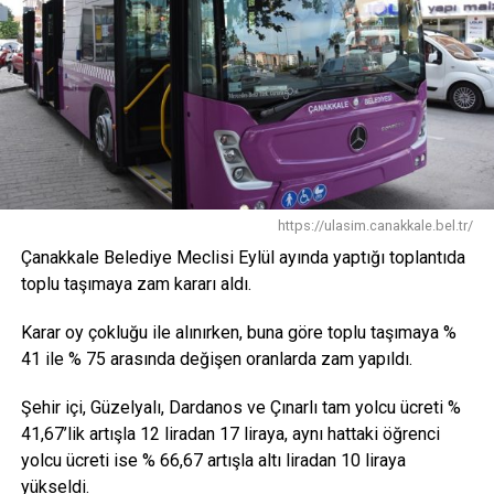
https://ulasim.canakkale.bel.tr/
Çanakkale Belediye Meclisi Eylül ayında yaptığı toplantıda
toplu taşımaya zam kararı aldı.
Karar oy çokluğu ile alınırken, buna göre toplu taşımaya %
41 ile % 75 arasında değişen oranlarda zam yapıldı.
Şehir içi, Güzelyalı, Dardanos ve Çınarlı tam yolcu ücreti %
41,67’lik artışla 12 liradan 17 liraya, aynı hattaki öğrenci
yolcu ücreti ise % 66,67 artışla altı liradan 10 liraya
yükseldi.