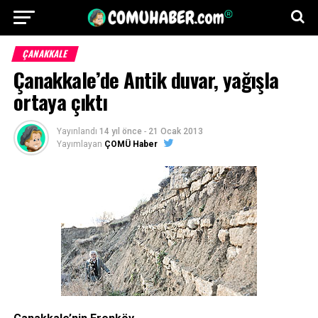
ÇANAKKALE
Çanakkale’de Antik duvar, yağışla
ortaya çıktı
Yayınlandı
14 yıl önce
-
21 Ocak 2013
Yayımlayan
ÇOMÜ Haber