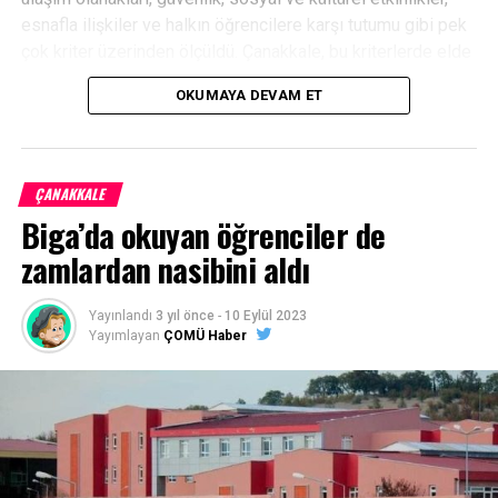
esnafla ilişkiler ve halkın öğrencilere karşı tutumu gibi pek
çok kriter üzerinden ölçüldü. Çanakkale, bu kriterlerde elde
ettiği yüksek memnuniyet düzeyiyle A+ seviyesinde yer
OKUMAYA DEVAM ET
aldı.
Facebook
Mastodon
Email
Share
ÇANAKKALE
Biga’da okuyan öğrenciler de
zamlardan nasibini aldı
Yayınlandı
3 yıl önce
-
10 Eylül 2023
Yayımlayan
ÇOMÜ Haber