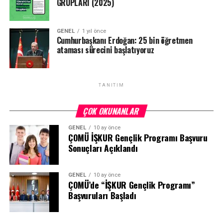
GRUPLARI (2025)
GENEL
1 yıl önce
Cumhurbaşkanı Erdoğan: 25 bin öğretmen
ataması sürecini başlatıyoruz
TANITIM
ÇOK OKUNANLAR
GENEL
10 ay önce
ÇOMÜ İŞKUR Gençlik Programı Başvuru
Sonuçları Açıklandı
GENEL
10 ay önce
ÇOMÜ’de “İŞKUR Gençlik Programı”
Başvuruları Başladı