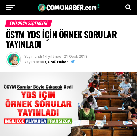
EDITÖRÜN SEÇTIKLERI
ÖSYM YDS İÇİN ÖRNEK SORULAR
YAYINLADI
Yayınlandı
14 yıl önce
-
21 Ocak 2013
Yayımlayan
ÇOMÜ Haber