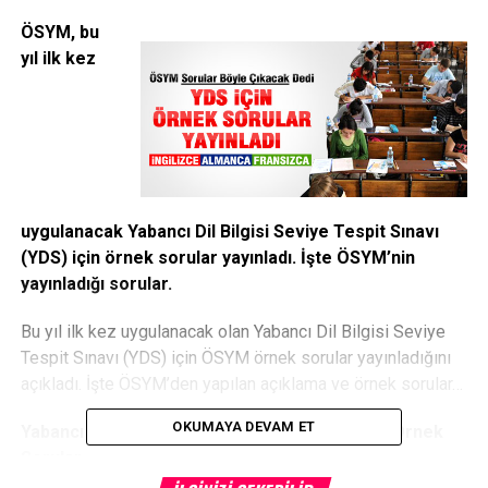
ÖSYM, bu
yıl ilk kez
uygulanacak Yabancı Dil Bilgisi Seviye Tespit Sınavı
(YDS) için örnek sorular yayınladı. İşte ÖSYM’nin
yayınladığı sorular.
Bu yıl ilk kez uygulanacak olan Yabancı Dil Bilgisi Seviye
Tespit Sınavı (YDS) için ÖSYM örnek sorular yayınladığını
açıkladı. İşte ÖSYM’den yapılan açıklama ve örnek sorular…
OKUMAYA DEVAM ET
Yabancı Dil Bilgisi Seviye Tespit Sınavı (YDS): Örnek
Sorular