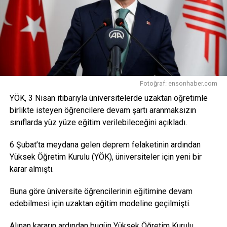
Sanayi ve Teknoloji Bakanı
Mehmet Fatih Kacır
da
sosyal
medya
hesabından konuya ilişkin paylaşımda
bulunarak, “Bilim insanlarımıza, araştırmacılarımıza ve
öğrencilerimize sunduğumuz TÜBİTAK burslarını artırdık.
Türkiye’yi dünyada en üst sıralara taşıy
acak, bu ülkenin
aydınlık geleceğini inşa edecek araştırmacı insan
kaynağımıza yönelik desteklerimizi sürdüreceğiz. Milli
Fotoğraf: ensonhaber.com
Teknoloji Hamlesi hedeflerimizi yetişmiş insan
YÖK, 3 Nisan itibarıyla üniversitelerde uzaktan öğretimle
kaynağımızla gerçekleştireceğiz” dedi.
birlikte isteyen öğrencilere devam şartı aranmaksızın
Kaynak: trthaber.com4
sınıflarda yüz yüze eğitim verilebileceğini açıkladı.
Facebook
Mastodon
Email
Share
6 Şubat’ta meydana gelen deprem felaketinin ardından
Yüksek Öğretim Kurulu (YÖK), üniversiteler için yeni bir
karar almıştı.
Buna göre üniversite öğrencilerinin eğitimine devam
edebilmesi için uzaktan eğitim modeline geçilmişti.
Alınan kararın ardından bugün Yüksek Öğretim Kurulu