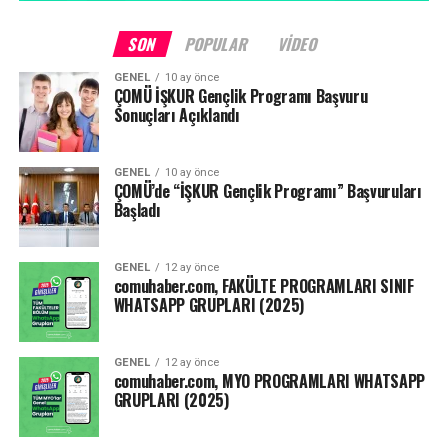
Yapılacak değerlendirmelerde; açık uçlu ya da çoktan
seçmeli çevrimiçi sınavlar, ödevler, çevrimiçi kısa sınavlar,
SON
POPULAR
VIDEO
projeler, Öğrenme Yönetim Sistemi (ÖYS) etkinlikleri, ÖYS
GENEL
10 ay önce
kullanım analitikleri ve benzeri uygulamaların
ÇOMÜ İŞKUR Gençlik Programı Başvuru
kullanılabilmesine,
Sonuçları Açıklandı
Yarıyıl sonu, tek ders, tez izleme, yeterlilik sınavı gibi
GENEL
10 ay önce
sınavların ise ne zaman ve nasıl yapılacağının
ÇOMÜ’de “İŞKUR Gençlik Programı” Başvuruları
yükseköğretim kurumlarının yetkili kurulları tarafından
Başladı
belirlenmesine karar verilmiştir.”
GENEL
12 ay önce
Kaynak: ensonhaber.com
comuhaber.com, FAKÜLTE PROGRAMLARI SINIF
WHATSAPP GRUPLARI (2025)
Facebook
Mastodon
Email
Share
GENEL
12 ay önce
comuhaber.com, MYO PROGRAMLARI WHATSAPP
GRUPLARI (2025)