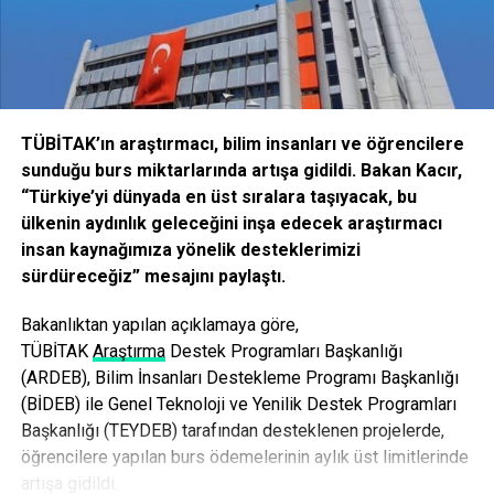
ÖRNEK FRANSIZCA SORULARI
ÖRNEK ALMANCA SORULARI
Facebook
Mastodon
Email
Share
TÜBİTAK’ın araştırmacı, bilim insanları ve öğrencilere
sunduğu burs miktarlarında artışa gidildi. Bakan Kacır,
İLIŞKILI BAŞLIKLAR:
“Türkiye’yi dünyada en üst sıralara taşıyacak, bu
BIR SONRAKI
ülkenin aydınlık geleceğini inşa edecek araştırmacı
Çanakkale’de Bandrolsüz Kitap Operasyonu
insan kaynağımıza yönelik desteklerimizi
KAÇIRMAYIN
sürdüreceğiz” mesajını paylaştı.
Çanakkale’de Antik duvar, yağışla ortaya çıktı
Bakanlıktan yapılan açıklamaya göre,
TÜBİ
TAK
Araştırma
Destek Programları Başkanlığı
(ARDEB), Bilim İnsanları Destekleme Programı Başkanlığı
(BİDEB) ile Genel Teknoloji ve Yenilik Destek Programları
Başkanlığı (TEYDEB) tarafından desteklenen projelerde,
öğrencilere yapılan burs ödemelerinin aylık üst limitlerinde
artışa gidildi.