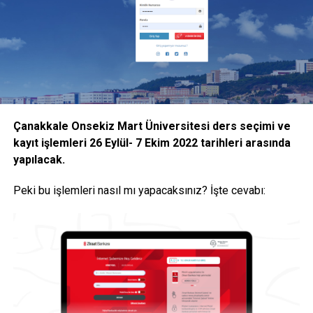
bildirdi.
İşte YÖK Başkanı Özvar’ın açıkladığı
kararlar
YÖK Başkanı Erol Özvar’ın açıklamalarına göre alınan
kararlar şu şekilde:
Çanakkale Onsekiz Mart Üniversitesi ders seçimi ve
kayıt işlemleri 26 Eylül- 7 Ekim 2022 tarihleri arasında
“Halihazırda uygulanmakta olan uzaktan öğretim ile birlikte
yapılacak.
isteyen öğrencilere devam şartı aranmaksızın sınıflarda
yüz yüze eğitim verilebilmesine,
Peki bu işlemleri nasıl mı yapacaksınız? İşte cevabı:
Yükseköğretim kurumlarının bir dersin hem uzaktan
öğretim ile hem de yüz yüze verilebilmesine ilişkin
kararları ilgili kurullarında alarak gerekli düzenlemeleri
yapmalarına,
Yürürlükte olan “Yükseköğretim Kurumlarında Uzaktan
Öğretime İlişkin Usul ve Esaslar”ın 6 ncı maddesinde yer