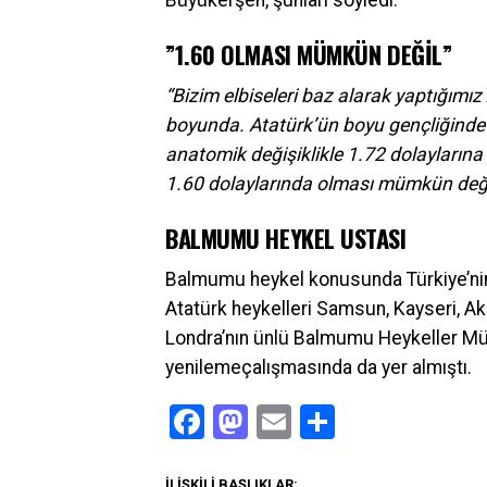
Büyükerşen, şunları söyledi:
”1.60 OLMASI MÜMKÜN DEĞİL”
“Bizim elbiseleri baz alarak yaptığımız
boyunda. Atatürk’ün boyu gençliğinde G
anatomik değişiklikle 1.72 dolayların
1.60 dolaylarında olması mümkün deği
BALMUMU HEYKEL USTASI
Balmumu heykel konusunda Türkiye’nin
Atatürk heykelleri Samsun, Kayseri, Ak
Londra’nın ünlü Balmumu Heykeller M
yenilemeçalışmasında da yer almıştı.
Facebook
Mastodon
Email
Share
İLIŞKILI BAŞLIKLAR: