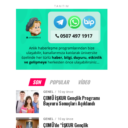
TANITIM
SON
POPULAR
VIDEO
GENEL
10 ay önce
ÇOMÜ İŞKUR Gençlik Programı
Başvuru Sonuçları Açıklandı
GENEL
10 ay önce
ÇOMÜ’de “İŞKUR Gençlik