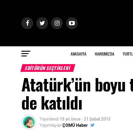
ANASAYFA
HAKKIMIZDA
YURTL
EDITÖRÜN SEÇTIKLERI
Atatürk’ün boyu 
de katıldı
Yayınlandı
13 yıl önce
-
21 Şubat 2013
Yayımlayan
ÇOMÜ Haber