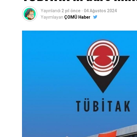
Yayınlandı
2 yıl önce
-
04 Ağustos 2024
Yayımlayan
ÇOMÜ Haber