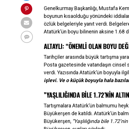
Genelkurmay Başkanlığı, Mustafa Kema
boyunun kısaolduğu yönündeki iddialar
özlük belgeleriyle yanıt verdi. Belgele
Atatürk’ün boyu bilinenin aksine 1.68 d
ALTAYLI: “ÖNEMLİ OLAN BOYU DEĞİ
Tarihçiler arasında büyük tartışma yarata
Posta gazetesinde vatandaşın cinsel s
verdi. Yazısında Atatürk’ün boyuyla ilgili
işlevi. Ve o küçük boyuyla hala bazılar
”YAŞLILIĞINDA BİLE 1.72’NİN ALTI
Tartışmalara Atatürk’ün balmumu heyke
Büyükerşen de katıldı. Atatürk’ün bal
Büyükerşen,
“Yaşlılığında bile 1.72’ni