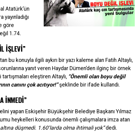
l Atatürk’ün
a yayınladığı
re göre
eğil 1.74.
L İŞLEVİ”
n bu konuyla ilgili aykırı bir yazı kaleme alan Fatih Altaylı,
orunlarına yanıt veren Haydar Dümen’den ilginç bir örnek
 tartışmaları eleştiren Altaylı,
“Önemli olan boyu değil
ının canını çok acıtıyor!”
şeklinde bir ifade kullandı.
NA İNMEDİ”
lini yapan Eskişehir Büyükşehir Belediye Başkanı Yılmaz
mumu heykelleri konusunda önemli çalışmalara imza atan
n altına düşmedi. 1.60’larda olma ihtimali yok”
dedi.