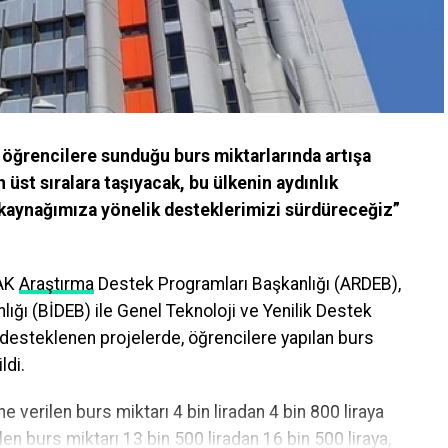
e öğrencilere sunduğu burs miktarlarında artışa
n üst sıralara taşıyacak, bu ülkenin aydınlık
 kaynağımıza yönelik desteklerimizi sürdüreceğiz”
AK
Araştırma
Destek Programları Başkanlığı (ARDEB),
ığı (BİDEB) ile Genel Teknoloji ve Yenilik Destek
 desteklenen projelerde, öğrencilere yapılan burs
ldi.
e verilen burs miktarı 4 bin liradan 4 bin 800 liraya
len burs miktarı 13 bin 500 liradan 16 bin 500 liraya,