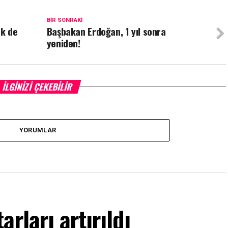
BIR SONRAKI
ek de
Başbakan Erdoğan, 1 yıl sonra
yeniden!
İLGINIZI ÇEKEBILIR
YORUMLAR
rları artırıldı