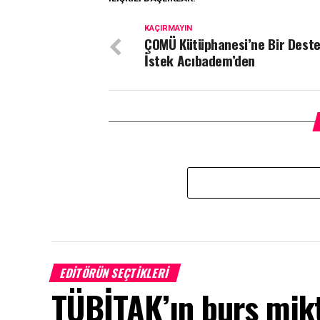
KAÇIRMAYIN
ÇOMÜ Kütüphanesi’ne Bir Dest
İstek Acıbadem’den
EDITÖRÜN SEÇTIKLERI
TÜBİTAK’ın burs mikta