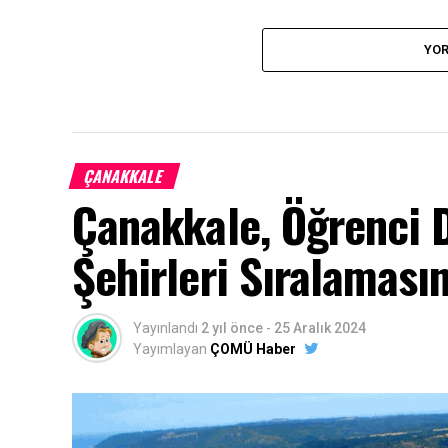
YOR
ÇANAKKALE
Çanakkale, Öğrenci 
Şehirleri Sıralamasın
Yayınlandı
2 yıl önce
-
25 Aralık 2024
Yayımlayan
ÇOMÜ Haber