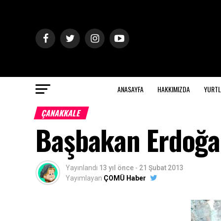
ANASAYFA
HAKKIMIZDA
YURTL
ÇANAKKALE
Başbakan Erdoğan
Yayınlandı
13 yıl önce
-
21 Şubat 2013
Yayımlayan
ÇOMÜ Haber