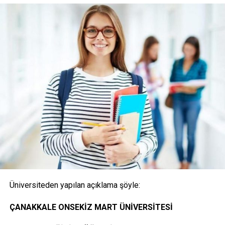
(Posta ile başvuru alınmayacaktır)
1- Merkezi Yerleştirme Puanı İle Yatay Geçiş Online
(İnternet) Başvurusunda Bulunan Öğrencilerden
İstenen Belgeler
Onaylı Not belgesi (transkript); başvuruda bulunan
öğrencinin ayrılacağı kurumda okuduğu bütün
dersleri ve bu derslerden aldığı notları gösteren
belge.( E-Devlet, Elektronik imza ya da Islak İmzalı)
Üniversiteden yapılan açıklama şöyle:
Öğrencinin yerleştiği yıldaki LYS ve ÖSYS Sonuç
ÇANAKKALE ONSEKİZ MART ÜNİVERSİTESİ
Belgesi (İnternet çıktısı)