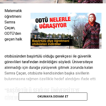
Matematik
öğretmeni
Semra
Çaçan,
ODTÜ’den
geçen halk
otobüsünden başörtülü olduğu gerekçesi ile güvenlik
görevlileri tarafından indirildiğini söyledi. Üniversiteye
alınmadığı için durağa yürüyerek gitmek zorunda kalan
Semra Çaçan, otobüste kendisinden başka sivillerin
bulunmasına rağmen özellikle hedef alındığını ifade etti.
“BAŞÖRTÜLÜ ŞEKİLDE ÜNİVERSİTEYE
GİREMEZSİNİZ”
OKUMAYA DEVAM ET