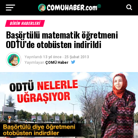
BİRİM HABERLERİ
Başörtülü matematik öğretmeni
ODTÜ’de otobüsten indirildi
Yayınlandı
13 yıl önce
-
25 Şubat 2013
Yayımlayan
ÇOMÜ Haber