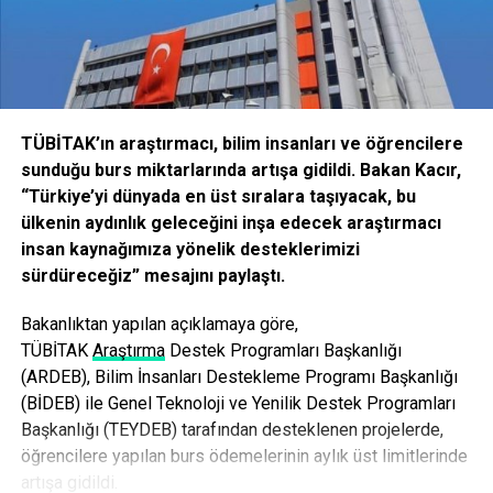
vesayet bitmiş değil. Meclis Darbeleri Araştırma
Komisyonuna elimdeki belgeleri verdim. Ve ön rapora da
girdi” şeklinde konuştu.
28 Şubat’ın yıl dönümüne bir kaç gün kala yaşanan
haksızlıklar ve hukuksuzluklar tartışılmaya devam ediyor.
TÜBİTAK’ın araştırmacı, bilim insanları ve öğrencilere
TSK içinde Sivil Memur olarak görev yapan Abdulkadir
sunduğu burs miktarlarında artışa gidildi. Bakan Kacır,
Bozdemir’le konuşuldu. Bozdemir 28 Şubatta yaşadığı
“Türkiye’yi dünyada en üst sıralara taşıyacak, bu
dehşet günlerini anlattı. Ve
evini ziyaret eden Kurmay
ülkenin aydınlık geleceğini inşa edecek araştırmacı
Albay’ın Allah hattını ne idüğü belirsiz olarak
insan kaynağımıza yönelik desteklerimizi
tanımladığını, eşinin etek boyunun ölçülerek irticai
sürdüreceğiz” mesajını paylaştı.
kıyafet olarak raporlandığını söylüyor.
Kur’ân-ı Kerîm ve
Risale-i Nurlardan da bahsediyor.
Bakanlıktan yapılan açıklamaya göre,
TÜBİ
TAK
Araştırma
Destek Programları Başkanlığı
* Askeriye’den 28 Şubat döneminde “Sivil Memur”
(ARDEB), Bilim İnsanları Destekleme Programı Başkanlığı
olduğunuz halde atıldınız. Askeriye’ye nasıl girdiniz?
(BİDEB) ile Genel Teknoloji ve Yenilik Destek Programları
Başkanlığı (TEYDEB) tarafından desteklenen projelerde,
O dönem her kurum kendi sınav yapıyordu. Ben Hava
öğrencilere yapılan burs ödemelerinin aylık üst limitlerinde
Kuvvetleri Komutanlığına bağlı 15. Fz. Üs. K.lığının kendi
artışa gidildi.
bünyesinde açtığı sınava katıldım ve kazandım. Daha