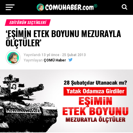
EDITÖRÜN SEÇTIKLERI
‘EŞİMİN ETEK BOYUNU MEZURAYLA
ÖLÇTÜLER’
Yayınlandı
13 yıl önce
-
25 Şubat 2013
Yayımlayan
ÇOMÜ Haber