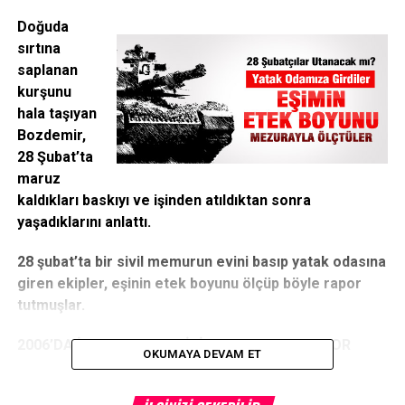
Doğuda
sırtına
saplanan
kurşunu
hala taşıyan
Bozdemir,
28 Şubat’ta
maruz
kaldıkları baskıyı ve işinden atıldıktan sonra
yaşadıklarını anlattı.
28 şubat’ta bir sivil memurun evini basıp yatak odasına
giren ekipler, eşinin etek boyunu ölçüp böyle rapor
tutmuşlar.
2006’DA İŞTEN ATILAN SİVİL MEMUR ANLATIYOR
OKUMAYA DEVAM ET
2006’da işten atılan sivil memur Abdulkadir Bozdemir, 28