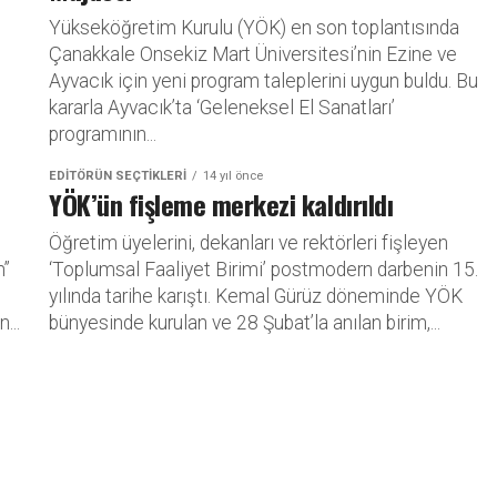
Yükseköğretim Kurulu (YÖK) en son toplantısında
Çanakkale Onsekiz Mart Üniversitesi’nin Ezine ve
Ayvacık için yeni program taleplerini uygun buldu. Bu
kararla Ayvacık’ta ‘Geleneksel El Sanatları’
programının...
EDITÖRÜN SEÇTIKLERI
14 yıl önce
YÖK’ün fişleme merkezi kaldırıldı
Öğretim üyelerini, dekanları ve rektörleri fişleyen
n”
‘Toplumsal Faaliyet Birimi’ postmodern darbenin 15.
yılında tarihe karıştı. Kemal Gürüz döneminde YÖK
...
bünyesinde kurulan ve 28 Şubat’la anılan birim,...