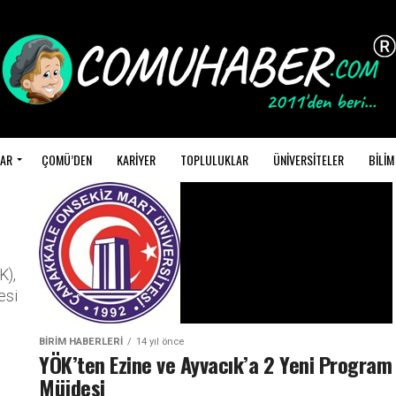
AR
ÇOMÜ’DEN
KARİYER
TOPLULUKLAR
ÜNİVERSİTELER
BİLİM
K),
esi
BİRİM HABERLERİ
14 yıl önce
YÖK’ten Ezine ve Ayvacık’a 2 Yeni Program
Müjdesi