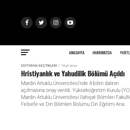
ANASAYFA
HAKKIMIZDA
YURTL
EDITÖRÜN SEÇTIKLERI
14 yıl önce
Hristiyanlık ve Yahudilik Bölümü Açıldı
Mardin Artuklu Üniversitesi’nde 4 bilim dalının
açılmasına onay verildi. Yükseköğretim Kurulu (YÖ
Mardin Artuklu Üniversitesi İlahiyat Bilimleri Fakült
Felsefe ve Din Bilimleri Bölümü Din Eğitimi Ana...